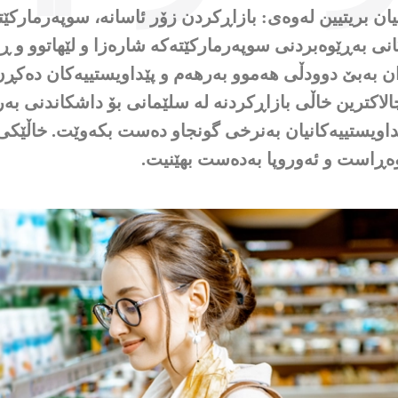
نییان بریتیین لەوەی: بازاڕکردن زۆر ئاسانە، سوپەرمار
انی بەڕێوەبردنی سوپەرمارکێتەکە شارەزا و لێهاتوو و
ان بەبێ دوودڵی هەموو بەرهەم و پێداویستییەکان دەک
لاکترین خاڵی بازاڕکردنە لە سلێمانی بۆ داشکاندنی بە
اویستییەکانیان بەنرخی گونجاو دەست بکەوێت. خاڵێکی 
وەڕاست و ئەوروپا بەدەست بهێنیت.