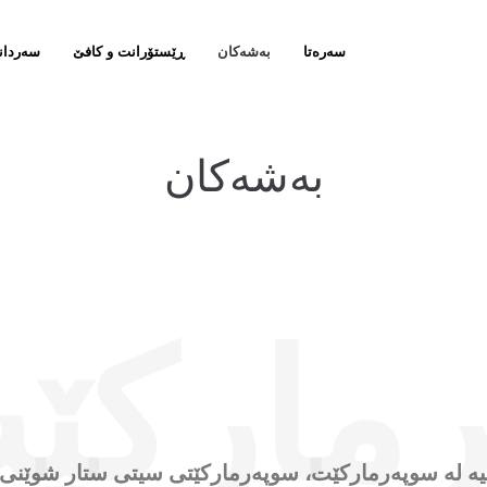
سەرەتا
بەشەکان
ڕێستۆرانت و کافێ
سەردان
بەشەکان
مارکێ
ار مۆڵ بریتییە لە سوپەرمارکێت، سوپەرمارکێتی سیتی ستار شو