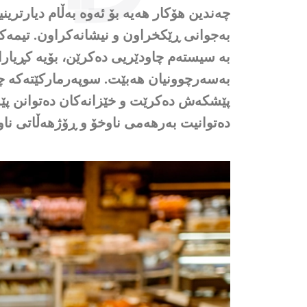
چەندین هۆکار هەیە بۆ ئەوە بەڵام دیارتری
بەجوانی ڕێکخراون و نیشانەکراون. تیمەک
بە سیستەم چاودێریی دەکرێن، بۆیە کڕیار
بەسەرچوونیان هەبێت. سوپەرمارکێتەکە چا
پێشکەش دەکرێت و خێزانەکان دەتوانن پێد
دەتوانیت بەرهەمی ناوخۆ و ڕۆژهەڵاتی نا