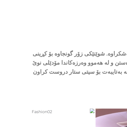
 دابەشکراوە. شوێنێکی زۆر گونجاوە بۆ کڕینی
ەستن و لە هەموو وەرزەکاندا مۆدێلی نوێ
ە بەتایبەت بۆ سیتی ستار دروست کراون