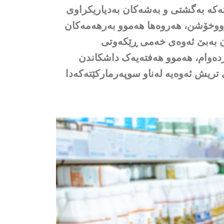
کێتەکە بەگشتی و بەشەکان بەدیاریکراوی
 ڕووخۆشن، هەروەها هەموو بەرهەمەکان
ڕن بەبێ ئەوەی خەمی ڕێکەوتی
ردەوام، هەموو هەفتەیەک داشکاندن
تریش ئەوەیە لەناو سوپەرمارکێتەکەدا