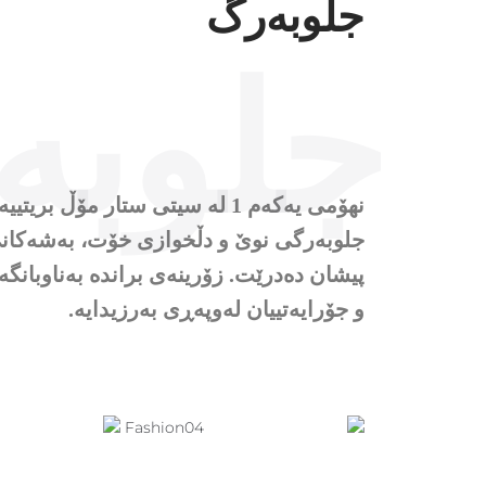
جلوبەرگ
جلوبە
نهۆمی یەکەم 1 لە سیتی ستار 
جلوبەرگی نوێ و دڵخوازی خۆت، بەشەکانی خ
پیشان دەدرێت. زۆرینەی براندە بەناوبان
و جۆرایەتییان لەوپەڕی بەرزیدایە.