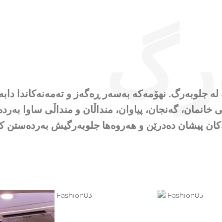
رگ
مۆڵ بریتییە لە جلوبەرگ. نهۆمەکە بەسەر ڕەگەز و تەمەنەکاندا
انمان، گەنجان، پیاوان، منداڵان و منداڵی ساوا بەرد
گەکان پیشان دەدرێن و هەروەها جلوبەرگیش بەردەستن ک