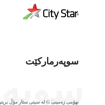
سوپەرمارکێت
سوپەر
نهۆمی زەمینی G لە سیتی ست