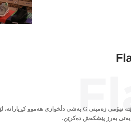
Fl
ئەم بەشە ساڵی 2021 کراوەتەوە و دەکەوێتە نهۆمی زەمینی G بەش
ەتی بەرز پێشکەش دەکرێن.