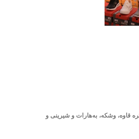
ی دڵخوازی هەموو کڕیارانە، لێرە قاوە، وشکە، بەهارات و شیرینی و