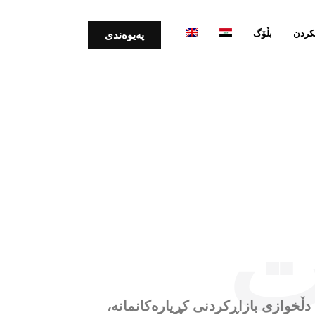
کردن
بڵۆگ
پەیوەندی
ت
ێنی دڵخوازی بازاڕکردنی کڕیارەکانمانە،