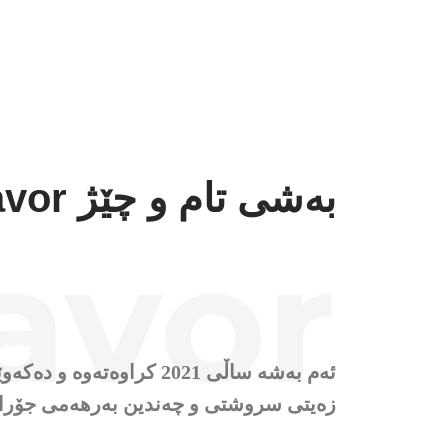
بەشی تام و چێژ Flavor
avor
زەیتی سروشتی و چەندین بەرهەمی جۆرای