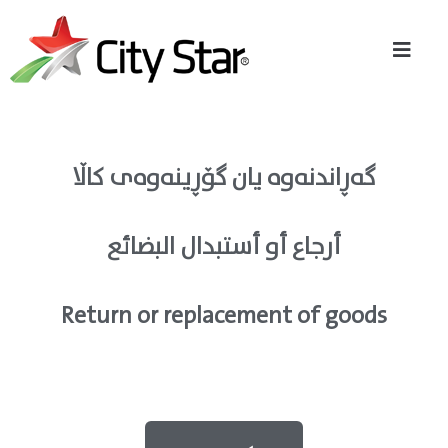
گەڕاندنەوە یان گۆڕینەوەی کاڵا
أرجاع أو أستبدال البضائع
Return or replacement of goods