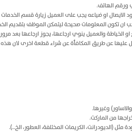
ثي ورقم الهاتف.
 الايصال او ضياعه يجب على العميل زيارة قسم الخدمات 
جب ان تكون المعلومات صحيحة ليتمکن الموظف بتقديم الخد
ياطة والعميل ينوي ارجاعها، يجوز ارجاعها بعد مرور 36 ساعة عمل.
حصل عليها عن طريق المكافأة عن شراء قطعة اخرى لان هذ
والاساور) وغيرها.
راجها من الماركت.
دة مثل (الديودرانت، الكريمات المختلفة، العطور، الخ…).